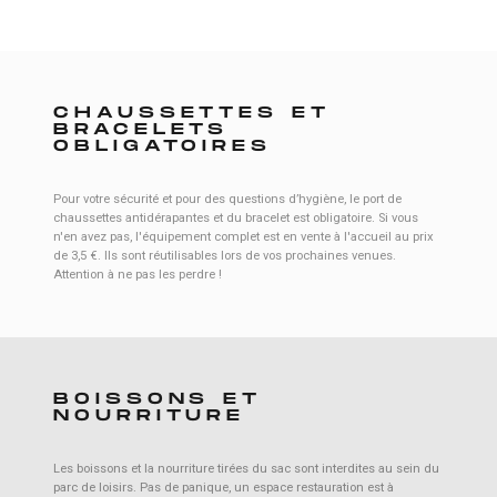
CHAUSSETTES ET
BRACELETS
OBLIGATOIRES
Pour votre sécurité et pour des questions d’hygiène, le port de
chaussettes antidérapantes et du bracelet est obligatoire. Si vous
n'en avez pas, l'équipement complet est en vente à l'accueil au prix
de 3,5 €. Ils sont réutilisables lors de vos prochaines venues.
Attention à ne pas les perdre !
BOISSONS ET
NOURRITURE
Les boissons et la nourriture tirées du sac sont interdites au sein du
parc de loisirs. Pas de panique, un espace restauration est à