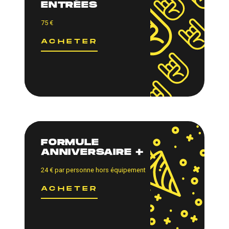
ENTRÉES
75
€
ACHETER
FORMULE
ANNIVERSAIRE +
24
€
par personne hors équipement
ACHETER