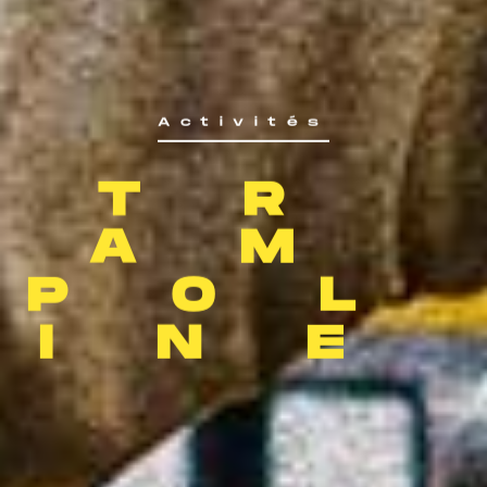
Activités
TR
AM
POL
INE