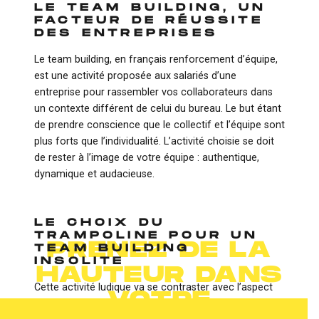
LE TEAM BUILDING, UN
FACTEUR DE RÉUSSITE
DES ENTREPRISES
Le team building, en français renforcement d’équipe,
est une activité proposée aux salariés d’une
entreprise pour rassembler vos collaborateurs dans
un contexte différent de celui du bureau. Le but étant
de prendre conscience que le collectif et l’équipe sont
plus forts que l’individualité. L’activité choisie se doit
de rester à l’image de votre équipe : authentique,
dynamique et audacieuse.
Actualités
20 août
2020
LE CHOIX DU
TRAMPOLINE POUR UN
PRENEZ DE LA
TEAM BUILDING
INSOLITE
HAUTEUR DANS
Cette activité ludique va se contraster avec l’aspect
VOTRE
sérieux que l’on connaît du travail en entreprise. Les