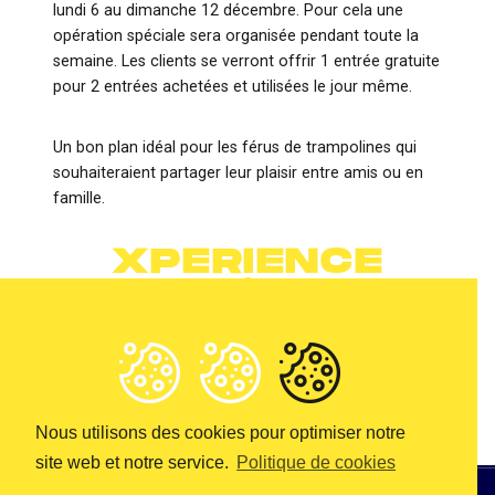
lundi 6 au dimanche 12 décembre. Pour cela une
opération spéciale sera organisée pendant toute la
semaine. Les clients se verront offrir 1 entrée gratuite
pour 2 entrées achetées et utilisées le jour même.
Un bon plan idéal pour les férus de trampolines qui
souhaiteraient partager leur plaisir entre amis ou en
Actualités
20 novembre
famille.
2021
XPERIENCE
PARK FÊTE SES
3 ANS
NOS AUTRES
ACTUALITÉS
Nous utilisons des cookies pour optimiser notre
site web et notre service.
Politique de cookies