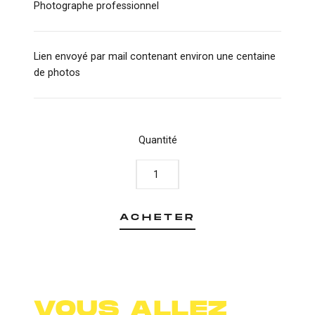
Photographe professionnel
Lien envoyé par mail contenant environ une centaine
de photos
Quantité
quantité
de
Pack
photos
ACHETER
VOUS ALLEZ